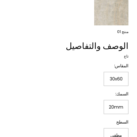
منتج
01
الوصف والتفاصيل
تاج
المقاس:
30x60
السمك:
20mm
السطح
مطفي