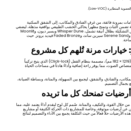
 المتطايرة (Low-VOC).
ئم مختلف الاستخدامات بمرونة فائقة، من غرف الفنادق والمكاتب، إلى الشقق السكنية
قة تضمن الثبات وتمنح مظهراً يحاكي الخشب الطبيعي بواقعية مذهلة، ليضفي
الدفء والمتانة على التصاميم الداخلية مهما كان طرازها. تتألق التشكيلة بظلال أنيقة تشمل، Whisper Dune ويسبر ديون، وMoonlit
Frost مونليت فروست، وDriftwood Beige دريفت وود بيج، وSerene Sand سيرين ساند، وFaded Bronze فيديد برونز. حيث
احة.
 خيارات مرنة تُلهم كل مشروع
تتوفر ألواح كبيرة لأرضيات SPC من اكسا بأبعاد عملية للألواح (1219 × 182 مم)، مصممة بنظام القفل (Click-lock) الذي يتيح تركيباً
تصاص الصوت، مما يوفر راحة إضافية وأداءً هادئاً في مساحات الحياة
كاتب، والفنادق، والشقق، ليجمع بين السهولة، والمتانة، وبساطة الصيانة،
يع بجمال التصميم.
رضيات تمنحك كل ما تريده
 طويلة الأمد من خلال القوة، والتكيف، والمتانة. صُمم كل لوح ليقدم أداءً يعتمد عليه، مما
ثين عن أرضيات موثوقة، وخاصة للمشاريع ذات الحركة الكثيفة أو مشاريع
ه الأرضيات حلاً فعالاً من حيث التكلفة يجمع بين الأداء والتصميم لنتائج