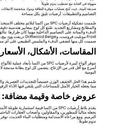
سهولة في العناية مع تشطيب يدوم طويلاً.
صديقة للبيئة، حيث تُنتج بعمليات موفرة للطاقة ومواد منخفضة الانبعاثات العضوية
التصاميم والتطبيقات: أرضيات تليق بكل مساحة
صُممت تشكيلة أرضيات SPC من اكسا لتلا
والمطابخ ومشاريع التجديد. صُنع كل لوح بمعايير هندسية دقي
صممت كل منها لتضفي الدفء والملمس الطبيعي على أي مس
المقاسات، الأشكال، الأسعار:
أسرع مع أقل قدر من الإزعاج. يتضمن كل لوح بطانة مدمجة لام
اليومية.
صُمم هذا الحل الخفيف الوزن خصيصاً للتجديدات العصرية، والم
مما يجعله الخيار الأمثل للمساحات التي يلتقي فيها الأداء الرف
عروض خاصة وقيمة مضافة: أ
يقدم بلاط أرضيات SPC من اكسا قيمة استثمارية
يجعله مثالياً للمطورين، والمقاولين، وأصحاب العقارات الباح
الترميم. ومع مراعاة الاستدامة ومتطلبات البناء الحديث، توفر هذ
تدوم طويلاً.