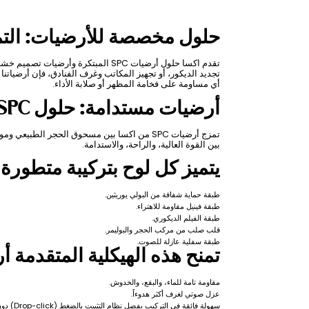
حلول مخصصة للأرضيات: التميز في
تقدم اكسا حلول أرضيات SPC المبتكرة 
تجديد الديكور، أو تجهيز المكاتب وغرف الفنادق، فإن أرضياتن
أي مساومة على فخامة المظهر أو صلابة الأداء.
أرضيات مستدامة: حلول SPC صديقة للبيئة
تمزج أرضيات SPC من اكسا بين مسحوق الحجر الطب
بين القوة العالية، والراحة، والاستدامة.
يتميز كل لوح بتركيبة متطورة
طبقة حماية شفافة من البولي يوريثين.
طبقة فينيل مقاومة للاهتراء.
طبقة الفيلم الديكوري.
قلب صلب من مركب الحجر والبوليمر.
طبقة سفلية عازلة للصوت.
تمنح هذه الهيكلية المتقدمة أ
مقاومة تامة للماء، والبقع، والخدوش.
عزل صوتي لغرف أكثر هدوءاً.
سهولة فائقة في التركيب بفضل نظام التثبيت بالضغط (Drop-click) دون الحاجة لمواد لاصقة.